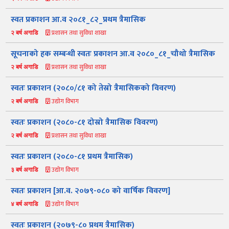
स्वत प्रकाशन आ.व २०८१_८२_प्रथम त्रैमासिक
प्रशासन तथा सुविधा शाखा
२ बर्ष अगाडि
सूचनाको हक सम्बन्धी स्वतः प्रकाशन आ.व २०८०_८१_चौथो त्रैमासिक
प्रशासन तथा सुविधा शाखा
२ बर्ष अगाडि
स्वतः प्रकाशन (२०८०/८१ को तेस्रो त्रैमासिकको विवरण)
उद्योग विभाग
२ बर्ष अगाडि
स्वतः प्रकाशन (२०८०-८१ दोस्रो त्रैमासिक विवरण)
नमस्ते, यहाँहरुलाई उद्योग विभागमा हार्दिक स्वागत छ। म तपाईंको स्वचालित
सहायक । यहाँहरुलाई म कसरी सहायता गर्न सक्छु भनेर हेर्न कृपया बटनहरुमा
प्रशासन तथा सुविधा शाखा
थिच्नुहोस्।
२ बर्ष अगाडि
औद्योगिक ऐन र नियमावली
प्रकाशनहरू
नागरिक बडापत्र
स्वतः प्रकाशन (२०८०-८१ प्रथम त्रैमासिक)
सूचना समाचार
प्रकाशन
सूचनाको हक
औद्योगिक तथ्याङ्क
उद्योग विभाग
३ बर्ष अगाडि
सम्बन्धि विवरण
स्वतः प्रकाशन [आ.व. २०७९-०८० को वार्षिक विवरण]
बोलपत्र
राजपत्रमा प्रकाशित
प्रोसिडुअल म्यानुअल
कार्यविधि तथा
सूचना
मापदण्ड
उद्योग विभाग
४ बर्ष अगाडि
स्कीम
ऐन
प्रतिवेदनहरु
ब्रोसियर
स्वतः प्रकाशन (२०७९-८० प्रथम त्रैमासिक)