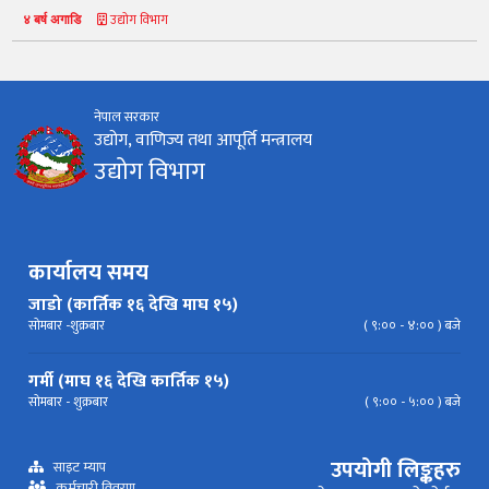
उद्योग विभाग
४ बर्ष अगाडि
कानून र नियमावली
नियमावली
अन्य प्रकाशन
अध्ययन सामाग्री
निर्देशिका
निति
परिपत्र निर्देशन
मापदण्ड
नेपाल सरकार
उद्योग, वाणिज्य तथा आपूर्ति मन्त्रालय
प्रेस विज्ञप्ति
उद्योग विभाग
कार्यालय समय
जाडो (कार्तिक १६ देखि माघ १५)
सोमबार -शुक्रबार
( ९:०० - ४:०० ) बजे
गर्मी (माघ १६ देखि कार्तिक १५)
सोमबार - शुक्रबार
( ९:०० - ५:०० ) बजे
उपयोगी लिङ्कहरु
साइट म्याप
कर्मचारी विवरण