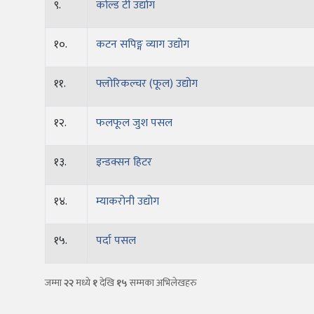
९.
कोल्ड टी उद्योग
१०.
कटन सपिङ्ग व्याग उद्योग
११.
फ्लोरिकल्चर (फूल) उद्योग
१२.
फलफूल जुश पसल
१३.
इन्डक्सन हिटर
१४.
म्याकरोनी उद्योग
१५.
पर्दा पसल
जम्मा
२२
मध्ये
१
देखि
१५
सम्मका अभिलेखहरु