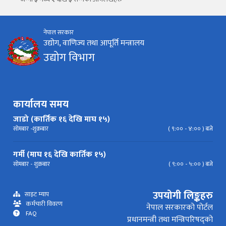
थिच्नुहोस्।
औद्योगिक ऐन र नियमावली
प्रकाशनहरू
नागरिक बडापत्र
नेपाल सरकार
सूचना समाचार
प्रकाशन
सूचनाको हक
औद्योगिक तथ्याङ्क
उद्योग, वाणिज्य तथा आपूर्ति मन्त्रालय
सम्बन्धि विवरण
उद्योग विभाग
बोलपत्र
राजपत्रमा प्रकाशित
प्रोसिडुअल म्यानुअल
कार्यविधि तथा
सूचना
मापदण्ड
स्कीम
ऐन
प्रतिवेदनहरु
ब्रोसियर
कार्यालय समय
कानून र नियमावली
नियमावली
अन्य प्रकाशन
अध्ययन सामाग्री
जाडो (कार्तिक १६ देखि माघ १५)
सोमबार -शुक्रबार
( ९:०० - ४:०० ) बजे
निर्देशिका
निति
परिपत्र निर्देशन
मापदण्ड
गर्मी (माघ १६ देखि कार्तिक १५)
प्रेस विज्ञप्ति
सोमबार - शुक्रबार
( ९:०० - ५:०० ) बजे
उपयोगी लिङ्कहरु
साइट म्याप
कर्मचारी विवरण
नेपाल सरकारको पोर्टल
FAQ
प्रधानमन्त्री तथा मन्त्रिपरिषद्को