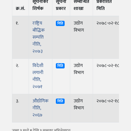
सूचनाको
सूचना
सम्बन्धित
प्रकाशित
क्र.सं.
शिर्षक
प्रकार
शाखा
मिति
बि
१.
राष्ट्रिय
उद्योग
२०७८-०२-१८
निति
बौद्धिक
विभाग
सम्पत्ति
नीति,
२०७३
२.
विदेशी
उद्योग
२०७८-०२-१८
निति
लगानी
विभाग
नीति,
२०७१
३.
औद्योगिक
उद्योग
२०७८-०२-१८
निति
नीति,
विभाग
२०६७
नमस्ते, यहाँहरुलाई उद्योग विभागमा हार्दिक स्वागत छ। म तपाईंको स्वचालित
जम्मा
३
मध्ये
१
देखि
३
सम्मका अभिलेखहरु
सहायक । यहाँहरुलाई म कसरी सहायता गर्न सक्छु भनेर हेर्न कृपया बटनहरुमा