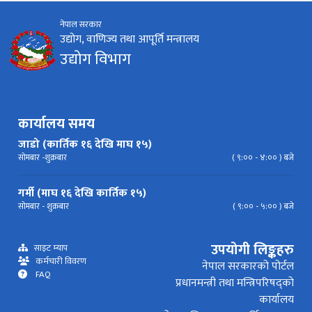
नेपाल सरकार
निर्देशिका
निति
परिपत्र निर्देशन
मापदण्ड
उद्योग, वाणिज्य तथा आपूर्ति मन्त्रालय
उद्योग विभाग
प्रेस विज्ञप्ति
कार्यालय समय
जाडो (कार्तिक १६ देखि माघ १५)
सोमबार -शुक्रबार
( ९:०० - ४:०० ) बजे
गर्मी (माघ १६ देखि कार्तिक १५)
सोमबार - शुक्रबार
( ९:०० - ५:०० ) बजे
उपयोगी लिङ्कहरु
साइट म्याप
कर्मचारी विवरण
नेपाल सरकारको पोर्टल
FAQ
प्रधानमन्त्री तथा मन्त्रिपरिषद्को
कार्यालय