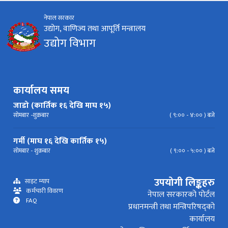
नेपाल सरकार
निर्देशिका
निति
परिपत्र निर्देशन
मापदण्ड
उद्योग, वाणिज्य तथा आपूर्ति मन्त्रालय
उद्योग विभाग
प्रेस विज्ञप्ति
कार्यालय समय
जाडो (कार्तिक १६ देखि माघ १५)
सोमबार -शुक्रबार
( ९:०० - ४:०० ) बजे
गर्मी (माघ १६ देखि कार्तिक १५)
सोमबार - शुक्रबार
( ९:०० - ५:०० ) बजे
उपयोगी लिङ्कहरु
साइट म्याप
कर्मचारी विवरण
नेपाल सरकारको पोर्टल
FAQ
प्रधानमन्त्री तथा मन्त्रिपरिषद्को
कार्यालय