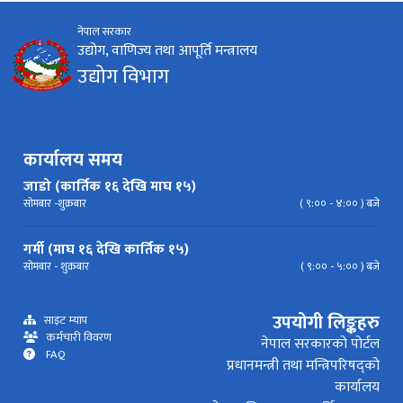
नेपाल सरकार
निर्देशिका
निति
परिपत्र निर्देशन
मापदण्ड
उद्योग, वाणिज्य तथा आपूर्ति मन्त्रालय
उद्योग विभाग
प्रेस विज्ञप्ति
कार्यालय समय
जाडो (कार्तिक १६ देखि माघ १५)
सोमबार -शुक्रबार
( ९:०० - ४:०० ) बजे
गर्मी (माघ १६ देखि कार्तिक १५)
सोमबार - शुक्रबार
( ९:०० - ५:०० ) बजे
उपयोगी लिङ्कहरु
साइट म्याप
कर्मचारी विवरण
नेपाल सरकारको पोर्टल
FAQ
प्रधानमन्त्री तथा मन्त्रिपरिषद्को
कार्यालय