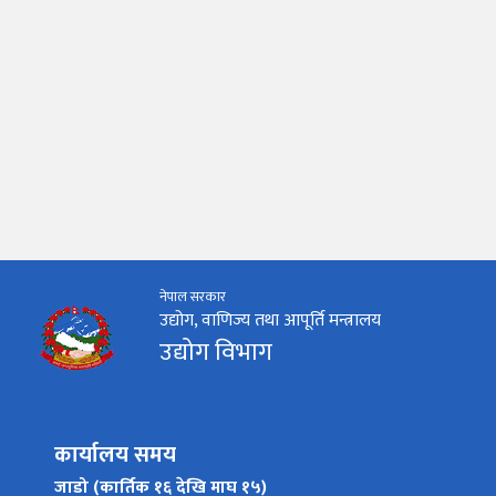
नेपाल सरकार
उद्योग, वाणिज्य तथा आपूर्ति मन्त्रालय
उद्योग विभाग
कार्यालय समय
जाडो (कार्तिक १६ देखि माघ १५)