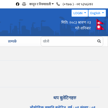
कानून र नियमावली
(+९७७ ) - ०१ ५३५६२१२
LOGIN
English
मिति: २०८३ श्रावण २३
वार्षिक उद्योग प्रगति प्रतिवेदन पेश गर्ने सम्बन्धी सूचना
गते शनिबार
सम्पर्क
थप बुलेटिनहरु
औद्योगिक सम्पत्ति बुलेटिन, वर्ष : ०१ संख्या : ०१