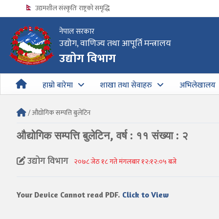
उद्यमशील संस्कृतिः राष्ट्रको समृद्धि
नेपाल सरकार
उद्योग, वाणिज्य तथा आपूर्ति मन्त्रालय
उद्योग विभागको अत्यन्त जरुरी सूचना
उद्योग विभाग
हाम्रो बारेमा
शाखा तथा सेवाहरु
अभिलेखालय
/ औद्योगिक सम्पत्ति बुलेटिन
औद्योगिक सम्पत्ति बुलेटिन, वर्ष : ११ संख्या : २
उद्योग विभाग
२०७८ जेठ १८ गते मंगलबार १२:१२:०५ बजे
Your Device Cannot read PDF.
Click to View