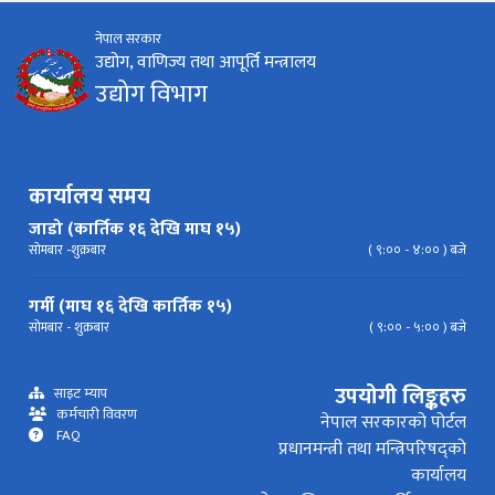
नेपाल सरकार
निर्देशिका
निति
परिपत्र निर्देशन
मापदण्ड
उद्योग, वाणिज्य तथा आपूर्ति मन्त्रालय
उद्योग विभाग
प्रेस विज्ञप्ति
कार्यालय समय
जाडो (कार्तिक १६ देखि माघ १५)
सोमबार -शुक्रबार
( ९:०० - ४:०० ) बजे
गर्मी (माघ १६ देखि कार्तिक १५)
सोमबार - शुक्रबार
( ९:०० - ५:०० ) बजे
उपयोगी लिङ्कहरु
साइट म्याप
कर्मचारी विवरण
नेपाल सरकारको पोर्टल
FAQ
प्रधानमन्त्री तथा मन्त्रिपरिषद्को
कार्यालय