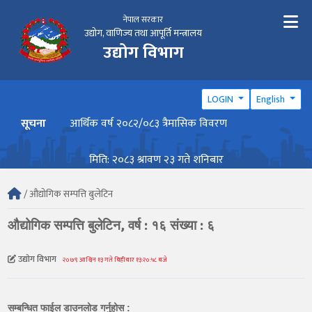
नेपाल सरकार
उद्योग, वाणिज्य तथा आपूर्ति मन्त्रालय
उद्योग विभाग
LOGIN
English
सूचना
आर्थिक वर्ष २०८२/०८३ त्रैमासिक विवरण
वार्ष
मिति: २०८३ श्रावण २३ गते शनिबार
/ औद्योगिक सम्पत्ति बुलेटिन
औद्योगिक सम्पत्ति बुलेटिन, वर्ष : १६ संख्या : ६
उद्योग विभाग
२०७९ आश्विन १३ गते बिहीबार १३:२०:५८ बजे
सम्बन्धित फाईल डाउनलोड गर्नुहोस :