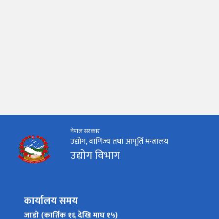
नेपाल सरकार
उद्योग, वाणिज्य तथा आपूर्ति मन्त्रालय
उद्योग विभाग
कार्यालय समय
जाडो (कार्तिक १६ देखि माघ १५)