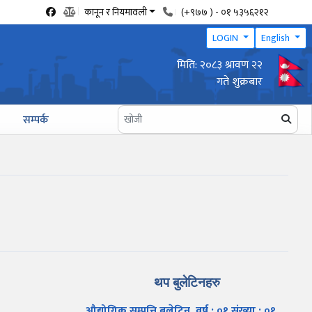
कानून र नियमावली
(+९७७ ) - ०१ ५३५६२१२
LOGIN
English
मिति: २०८३ श्रावण २२
वार्षिक उद्योग प्रगति प्रतिवेदन पेश गर्ने सम्बन्धी सूचना
गते शुक्रबार
सम्पर्क
थप बुलेटिनहरु
औद्योगिक सम्पत्ति बुलेटिन, वर्ष : ०१ संख्या : ०१