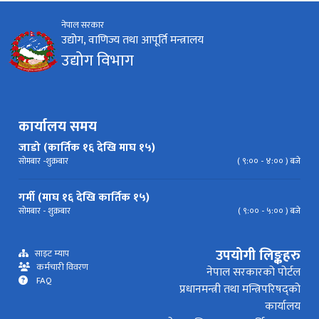
नेपाल सरकार
निर्देशिका
निति
परिपत्र निर्देशन
मापदण्ड
उद्योग, वाणिज्य तथा आपूर्ति मन्त्रालय
उद्योग विभाग
प्रेस विज्ञप्ति
कार्यालय समय
जाडो (कार्तिक १६ देखि माघ १५)
सोमबार -शुक्रबार
( ९:०० - ४:०० ) बजे
गर्मी (माघ १६ देखि कार्तिक १५)
सोमबार - शुक्रबार
( ९:०० - ५:०० ) बजे
उपयोगी लिङ्कहरु
साइट म्याप
कर्मचारी विवरण
नेपाल सरकारको पोर्टल
FAQ
प्रधानमन्त्री तथा मन्त्रिपरिषद्को
कार्यालय