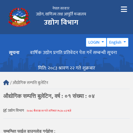
नेपाल सरकार
उद्योग, वाणिज्य तथा आपूर्ति मन्त्रालय
उद्योग विभाग
LOGIN
English
रण
सूचना
वार्षिक उद्योग प्रगति प्रतिवेदन पेश गर्ने सम्बन्धी सूचना
गैरका
अत्य
मिति: २०८३ श्रावण २२ गते शुक्रबार
/ औद्योगिक सम्पत्ति बुलेटिन
औद्योगिक सम्पत्ति बुलेटिन, वर्ष : ०१ संख्या : ०४
उद्योग विभाग
२०७८ बैशाख ११ गते शनिबार १५:३०:०३ बजे
सम्बन्धित फाईल डाउनलोड गर्नुहोस :