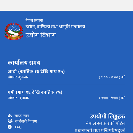
कानून र नियमावली
नियमावली
अन्य प्रकाशन
अध्ययन सामाग्री
निर्देशिका
निति
परिपत्र निर्देशन
मापदण्ड
नेपाल सरकार
उद्योग, वाणिज्य तथा आपूर्ति मन्त्रालय
उद्योग विभाग
प्रेस विज्ञप्ति
कार्यालय समय
जाडो (कार्तिक १६ देखि माघ १५)
सोमबार -शुक्रबार
( ९:०० - ४:०० ) बजे
गर्मी (माघ १६ देखि कार्तिक १५)
सोमबार - शुक्रबार
( ९:०० - ५:०० ) बजे
उपयोगी लिङ्कहरु
साइट म्याप
कर्मचारी विवरण
नेपाल सरकारको पोर्टल
FAQ
प्रधानमन्त्री तथा मन्त्रिपरिषद्को