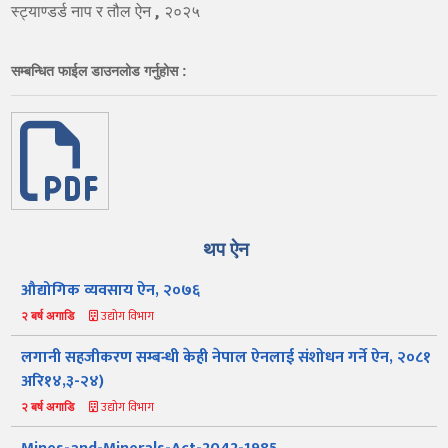
स्ट्याण्डर्ड नाप र तौल ऐन , २०२५
सम्बन्धित फाईल डाउनलोड गर्नुहोस :
थप ऐन
औद्योगिक व्यवसाय ऐन, २०७६
उद्योग विभाग
२ बर्ष अगाडि
लगानी सहजीकरण सम्बन्धी केही नेपाल ऐनलाई संशोधन गर्ने ऐन, २०८१
अरि१४,३-२४)
उद्योग विभाग
२ बर्ष अगाडि