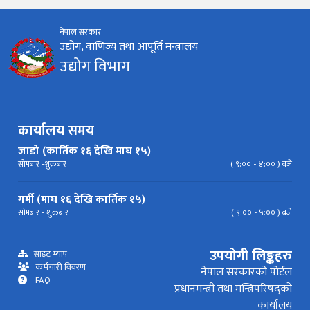
नेपाल सरकार
निर्देशिका
निति
परिपत्र निर्देशन
मापदण्ड
उद्योग, वाणिज्य तथा आपूर्ति मन्त्रालय
उद्योग विभाग
प्रेस विज्ञप्ति
कार्यालय समय
जाडो (कार्तिक १६ देखि माघ १५)
सोमबार -शुक्रबार
( ९:०० - ४:०० ) बजे
गर्मी (माघ १६ देखि कार्तिक १५)
सोमबार - शुक्रबार
( ९:०० - ५:०० ) बजे
उपयोगी लिङ्कहरु
साइट म्याप
कर्मचारी विवरण
नेपाल सरकारको पोर्टल
FAQ
प्रधानमन्त्री तथा मन्त्रिपरिषद्को
कार्यालय