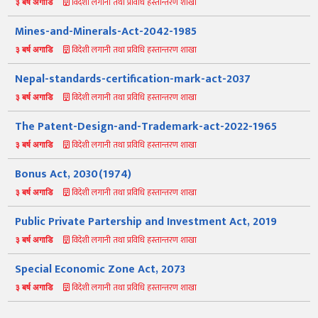
विदेशी लगानी तथा प्रविधि हस्तान्तरण शाखा
३ बर्ष अगाडि
Mines-and-Minerals-Act-2042-1985
विदेशी लगानी तथा प्रविधि हस्तान्तरण शाखा
३ बर्ष अगाडि
Nepal-standards-certification-mark-act-2037
विदेशी लगानी तथा प्रविधि हस्तान्तरण शाखा
३ बर्ष अगाडि
The Patent-Design-and-Trademark-act-2022-1965
विदेशी लगानी तथा प्रविधि हस्तान्तरण शाखा
३ बर्ष अगाडि
नमस्ते, यहाँहरुलाई उद्योग विभागमा हार्दिक स्वागत छ। म तपाईंको स्वचालित
सहायक । यहाँहरुलाई म कसरी सहायता गर्न सक्छु भनेर हेर्न कृपया बटनहरुमा
थिच्नुहोस्।
Bonus Act, 2030(1974)
औद्योगिक ऐन र नियमावली
प्रकाशनहरू
नागरिक बडापत्र
विदेशी लगानी तथा प्रविधि हस्तान्तरण शाखा
३ बर्ष अगाडि
सूचना समाचार
प्रकाशन
सूचनाको हक
औद्योगिक तथ्याङ्क
सम्बन्धि विवरण
Public Private Partership and Investment Act, 2019
विदेशी लगानी तथा प्रविधि हस्तान्तरण शाखा
३ बर्ष अगाडि
बोलपत्र
राजपत्रमा प्रकाशित
प्रोसिडुअल म्यानुअल
कार्यविधि तथा
सूचना
मापदण्ड
Special Economic Zone Act, 2073
स्कीम
ऐन
प्रतिवेदनहरु
ब्रोसियर
विदेशी लगानी तथा प्रविधि हस्तान्तरण शाखा
३ बर्ष अगाडि
कानून र नियमावली
नियमावली
अन्य प्रकाशन
अध्ययन सामाग्री