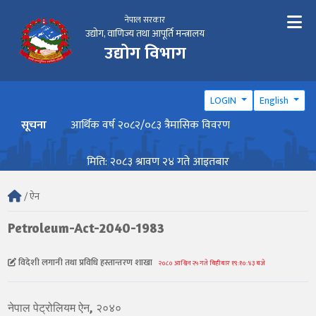
नेपाल सरकार
उद्योग, वाणिज्य तथा आपूर्ति मन्त्रालय
उद्योग विभाग
LOGIN
English
सूचना
आर्थिक वर्ष २०८२/०८३ त्रैमासिक विवरण
वार्ष
मिति: २०८३ श्रावण २४ गते आइतबार
/ ऐन
Petroleum-Act-2040-1983
विदेशी लगानी तथा प्रविधि हस्तान्तरण शाखा
२०८० आश्विन २५ गते बिहीबार १९:१०:४३ बजे
नेपाल पेट्रोलियम ऐन, २०४०