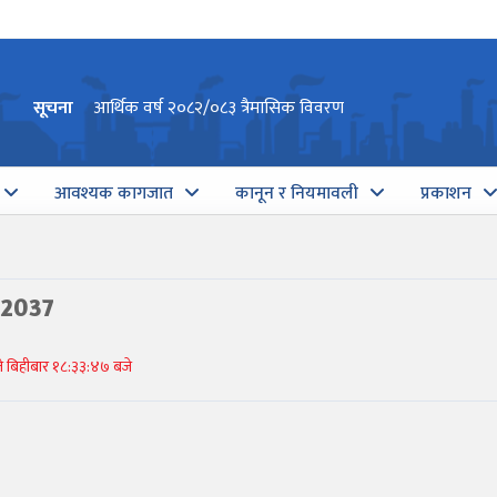
सूचना
आर्थिक वर्ष २०८२/०८३ त्रैमासिक विवरण
आवश्यक कागजात
कानून र नियमावली
प्रकाशन
-2037
 बिहीबार १८:३३:४७ बजे