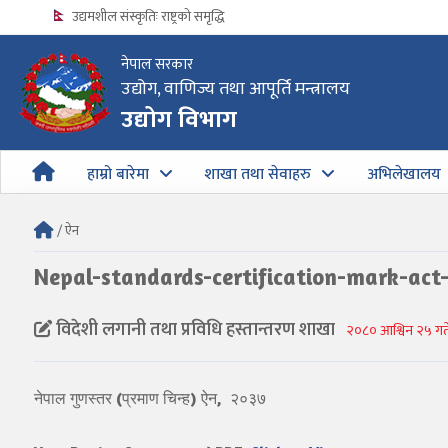
उद्यमशील संस्कृतिः राष्ट्रको समृद्धि
नेपाल सरकार
उद्योग, वाणिज्य तथा आपूर्ति मन्त्रालय
उद्योग विभागको अत्यन्त जरुरी सूचना
उद्योग विभाग
हाम्रो बारेमा
शाखा तथा सेवाहरु
अभिलेखालय
/ ऐन
Nepal-standards-certification-mark-act
विदेशी लगानी तथा प्रविधि हस्तान्तरण शाखा
२०८० आश्विन २५ गते
नेपाल गुणस्तर (प्रमाण चिन्ह) ऐन, २०३७