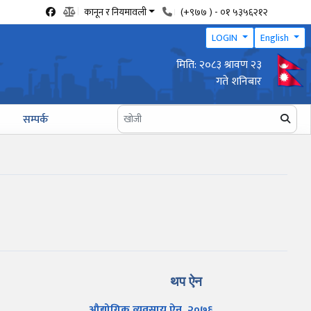
कानून र नियमावली
(+९७७ ) - ०१ ५३५६२१२
LOGIN
English
मिति: २०८३ श्रावण २३
वार्षिक उद्योग प्रगति प्रतिवेदन पेश गर्ने सम्बन्धी सूचना
गते शनिबार
सम्पर्क
थप ऐन
औद्योगिक व्यवसाय ऐन, २०७६