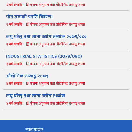
योजना, अनुगमन तथा औद्योगिक तथ्याङ्क शाखा
२ बर्ष अगाडि
पौष सम्मको प्रगति विवरण।
योजना, अनुगमन तथा औद्योगिक तथ्याङ्क शाखा
२ बर्ष अगाडि
लघु घरेलु तथा साना उद्योग तथ्यांक २०७९/०८०
योजना, अनुगमन तथा औद्योगिक तथ्याङ्क शाखा
२ बर्ष अगाडि
INDUSTRIAL STATISTICS (2079/080)
नमस्ते, यहाँहरुलाई उद्योग विभागमा हार्दिक स्वागत छ। म तपाईंको स्वचालित
सहायक । यहाँहरुलाई म कसरी सहायता गर्न सक्छु भनेर हेर्न कृपया बटनहरुमा
थिच्नुहोस्।
योजना, अनुगमन तथा औद्योगिक तथ्याङ्क शाखा
३ बर्ष अगाडि
औद्योगिक ऐन र नियमावली
प्रकाशनहरू
नागरिक बडापत्र
औद्योगिक तथ्याङ्क २०७९
सूचना समाचार
प्रकाशन
सूचनाको हक
औद्योगिक तथ्याङ्क
सम्बन्धि विवरण
योजना, अनुगमन तथा औद्योगिक तथ्याङ्क शाखा
४ बर्ष अगाडि
बोलपत्र
राजपत्रमा प्रकाशित
प्रोसिडुअल म्यानुअल
कार्यविधि तथा
लघु घरेलु तथा साना उद्योग तथ्यांक
सूचना
मापदण्ड
योजना, अनुगमन तथा औद्योगिक तथ्याङ्क शाखा
४ बर्ष अगाडि
स्कीम
ऐन
प्रतिवेदनहरु
ब्रोसियर
कानून र नियमावली
नियमावली
अन्य प्रकाशन
अध्ययन सामाग्री
नेपाल सरकार