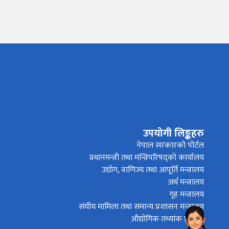
नमस्ते, यहाँहरुलाई उद्योग विभागमा हार्दिक स्वागत छ। म तपाईंको
स्वचालित सहायक । यहाँहरुलाई म कसरी सहायता गर्न सक्छु भनेर हेर्न
कृपया बटनहरुमा थिच्नुहोस्।
उपयोगी लिङ्कहरु
औद्योगिक ऐन र नियमावली
प्रकाशनहरू
नागरिक बडापत्र
नेपाल सरकारको पोर्टल
प्रधानमन्त्री तथा मन्त्रिपरिषद्को कार्यालय
सूचना समाचार
प्रकाशन
सूचनाको हक सम्बन्धि
विवरण
उद्योग, वाणिज्य तथा आपूर्ति मन्त्रालय
अर्थ मन्त्रालय
औद्योगिक तथ्याङ्क
बोलपत्र
राजपत्रमा प्रकाशित सूचना
गृह मन्त्रालय
संघीय मामिला तथा समान्य प्रशासन मन्त्रालय
प्रोसिडुअल म्यानुअल
कार्यविधि तथा मापदण्ड
स्कीम
औद्योगिक तथ्यांक प्रणाली