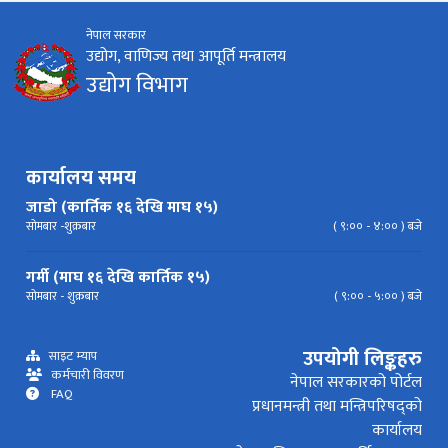
नेपाल सरकार
निर्देशिका
निति
परिपत्र निर्देशन
मापदण्ड
उद्योग, वाणिज्य तथा आपूर्ति मन्त्रालय
उद्योग विभाग
प्रेस विज्ञप्ति
कार्यालय समय
जाडो (कार्तिक १६ देखि माघ १५)
सोमबार -शुक्रबार
( ९:०० - ४:०० ) बजे
गर्मी (माघ १६ देखि कार्तिक १५)
सोमबार - शुक्रबार
( ९:०० - ५:०० ) बजे
उपयोगी लिङ्कहरु
साइट म्याप
कर्मचारी विवरण
नेपाल सरकारको पोर्टल
FAQ
प्रधानमन्त्री तथा मन्त्रिपरिषद्को
कार्यालय