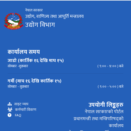
नेपाल सरकार
निर्देशिका
निति
परिपत्र निर्देशन
मापदण्ड
उद्योग, वाणिज्य तथा आपूर्ति मन्त्रालय
उद्योग विभाग
प्रेस विज्ञप्ति
कार्यालय समय
जाडो (कार्तिक १६ देखि माघ १५)
सोमबार -शुक्रबार
( ९:०० - ४:०० ) बजे
गर्मी (माघ १६ देखि कार्तिक १५)
सोमबार - शुक्रबार
( ९:०० - ५:०० ) बजे
उपयोगी लिङ्कहरु
साइट म्याप
कर्मचारी विवरण
नेपाल सरकारको पोर्टल
FAQ
प्रधानमन्त्री तथा मन्त्रिपरिषद्को
कार्यालय