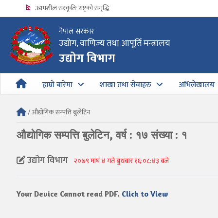
उद्यमशील संस्कृतिः राष्ट्रको समृद्धि
नेपाल सरकार
उद्योग, वाणिज्य तथा आपूर्ति मन्त्रालय
उद्योग विभागको अत्यन्त जरुरी सूचना
उद्योग विभाग
हाम्रो बारेमा
शाखा तथा सेवाहरु
अभिलेखालय
/ औद्योगिक सम्पत्ति बुलेटिन
औद्योगिक सम्पत्ति बुलेटिन, वर्ष : १७ संख्या : १
उद्योग विभाग
२०७९ माघ ४ गते बुधबार १६:०८:४३ बजे
Your Device Cannot read PDF.
Click to View