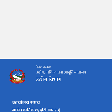
नेपाल सरकार
उद्योग, वाणिज्य तथा आपूर्ति मन्त्रालय
उद्योग विभाग
कार्यालय समय
जाडो (कार्तिक १६ देखि माघ १५)