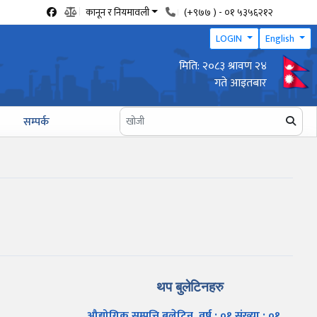
कानून र नियमावली
(+९७७ ) - ०१ ५३५६२१२
LOGIN
English
मिति: २०८३ श्रावण २४
वार्षिक उद्योग प्रगति प्रतिवेदन पेश गर्ने सम्बन्धी सूचना
गते आइतबार
सम्पर्क
थप बुलेटिनहरु
औद्योगिक सम्पत्ति बुलेटिन, वर्ष : ०१ संख्या : ०१