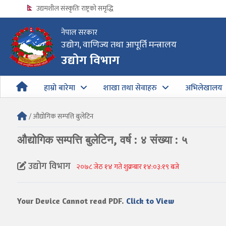
उद्यमशील संस्कृतिः राष्ट्रको समृद्धि
नेपाल सरकार
उद्योग, वाणिज्य तथा आपूर्ति मन्त्रालय
उद्योग विभागको अत्यन्त जरुरी सूचना
उद्योग विभाग
हाम्रो बारेमा
शाखा तथा सेवाहरु
अभिलेखालय
/ औद्योगिक सम्पत्ति बुलेटिन
औद्योगिक सम्पत्ति बुलेटिन, वर्ष : ४ संख्या : ५
उद्योग विभाग
२०७८ जेठ १४ गते शुक्रबार १४:०३:१९ बजे
Your Device Cannot read PDF.
Click to View