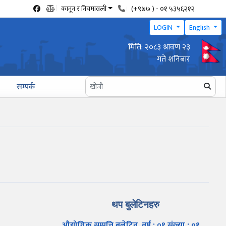
कानून र नियमावली
(+९७७ ) - ०१ ५३५६२१२
LOGIN
English
मिति: २०८३ श्रावण २३
वार्षिक उद्योग प्रगति प्रतिवेदन पेश गर्ने सम्बन्धी सूचना
गते शनिबार
सम्पर्क
थप बुलेटिनहरु
औद्योगिक सम्पत्ति बुलेटिन, वर्ष : ०१ संख्या : ०१