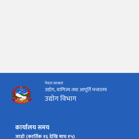
नेपाल सरकार
उद्योग, वाणिज्य तथा आपूर्ति मन्त्रालय
उद्योग विभाग
कार्यालय समय
जाडो (कार्तिक १६ देखि माघ १५)