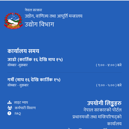
नेपाल सरकार
निर्देशिका
निति
परिपत्र निर्देशन
मापदण्ड
उद्योग, वाणिज्य तथा आपूर्ति मन्त्रालय
उद्योग विभाग
प्रेस विज्ञप्ति
कार्यालय समय
जाडो (कार्तिक १६ देखि माघ १५)
सोमबार -शुक्रबार
( ९:०० - ४:०० ) बजे
गर्मी (माघ १६ देखि कार्तिक १५)
सोमबार - शुक्रबार
( ९:०० - ५:०० ) बजे
उपयोगी लिङ्कहरु
साइट म्याप
कर्मचारी विवरण
नेपाल सरकारको पोर्टल
FAQ
प्रधानमन्त्री तथा मन्त्रिपरिषद्को
कार्यालय