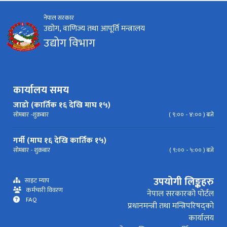
नेपाल सरकार
निर्देशिका
निति
परिपत्र निर्देशन
मापदण्ड
उद्योग, वाणिज्य तथा आपूर्ति मन्त्रालय
उद्योग विभाग
प्रेस विज्ञप्ति
कार्यालय समय
जाडो (कार्तिक १६ देखि माघ १५)
सोमबार -शुक्रबार
( ९:०० - ४:०० ) बजे
गर्मी (माघ १६ देखि कार्तिक १५)
सोमबार - शुक्रबार
( ९:०० - ५:०० ) बजे
उपयोगी लिङ्कहरु
साइट म्याप
कर्मचारी विवरण
नेपाल सरकारको पोर्टल
FAQ
प्रधानमन्त्री तथा मन्त्रिपरिषद्को
कार्यालय