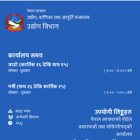
नेपाल सरकार
निर्देशिका
निति
परिपत्र निर्देशन
मापदण्ड
उद्योग, वाणिज्य तथा आपूर्ति मन्त्रालय
उद्योग विभाग
प्रेस विज्ञप्ति
कार्यालय समय
जाडो (कार्तिक १६ देखि माघ १५)
सोमबार -शुक्रबार
( ९:०० - ४:०० ) बजे
गर्मी (माघ १६ देखि कार्तिक १५)
सोमबार - शुक्रबार
( ९:०० - ५:०० ) बजे
उपयोगी लिङ्कहरु
साइट म्याप
कर्मचारी विवरण
नेपाल सरकारको पोर्टल
FAQ
प्रधानमन्त्री तथा मन्त्रिपरिषद्को
कार्यालय