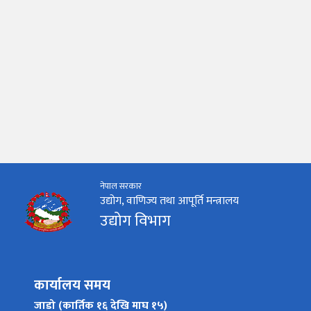
नेपाल सरकार
उद्योग, वाणिज्य तथा आपूर्ति मन्त्रालय
उद्योग विभाग
कार्यालय समय
जाडो (कार्तिक १६ देखि माघ १५)