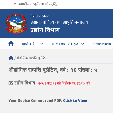
उद्यमशील संस्कृतिः राष्ट्रको समृद्धि
नेपाल सरकार
उद्योग, वाणिज्य तथा आपूर्ति मन्त्रालय
उद्योग विभागको अत्यन्त जरुरी सूचना
उद्योग विभाग
हाम्रो बारेमा
शाखा तथा सेवाहरु
अभिलेखालय
/ औद्योगिक सम्पत्ति बुलेटिन
औद्योगिक सम्पत्ति बुलेटिन, वर्ष : १६ संख्या : ५
उद्योग विभाग
२०७९ भाद्र २३ गते बिहीबार १६:१९:२७ बजे
Your Device Cannot read PDF.
Click to View