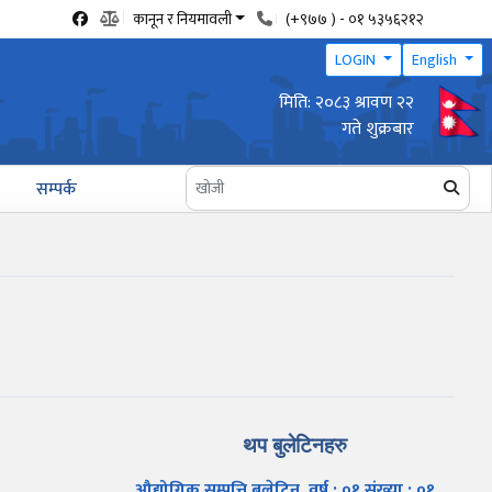
कानून र नियमावली
(+९७७ ) - ०१ ५३५६२१२
LOGIN
English
मिति: २०८३ श्रावण २२
वार्षिक उद्योग प्रगति प्रतिवेदन पेश गर्ने सम्बन्धी सूचना
गते शुक्रबार
सम्पर्क
थप बुलेटिनहरु
औद्योगिक सम्पत्ति बुलेटिन, वर्ष : ०१ संख्या : ०१