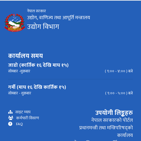
नेपाल सरकार
निर्देशिका
निति
परिपत्र निर्देशन
मापदण्ड
उद्योग, वाणिज्य तथा आपूर्ति मन्त्रालय
उद्योग विभाग
प्रेस विज्ञप्ति
कार्यालय समय
जाडो (कार्तिक १६ देखि माघ १५)
सोमबार -शुक्रबार
( ९:०० - ४:०० ) बजे
गर्मी (माघ १६ देखि कार्तिक १५)
सोमबार - शुक्रबार
( ९:०० - ५:०० ) बजे
उपयोगी लिङ्कहरु
साइट म्याप
कर्मचारी विवरण
नेपाल सरकारको पोर्टल
FAQ
प्रधानमन्त्री तथा मन्त्रिपरिषद्को
कार्यालय