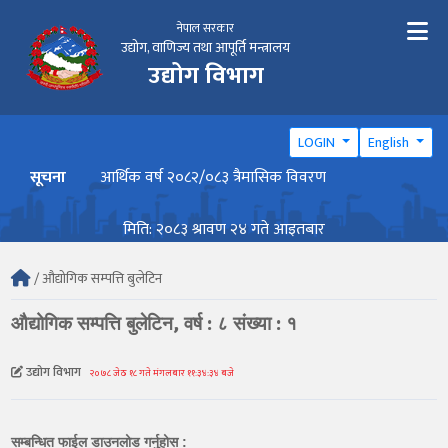
नेपाल सरकार
उद्योग, वाणिज्य तथा आपूर्ति मन्त्रालय
उद्योग विभाग
LOGIN
English
सूचना
आर्थिक वर्ष २०८२/०८३ त्रैमासिक विवरण
वार्ष
मिति: २०८३ श्रावण २४ गते आइतबार
/ औद्योगिक सम्पत्ति बुलेटिन
औद्योगिक सम्पत्ति बुलेटिन, वर्ष : ८ संख्या : १
उद्योग विभाग
२०७८ जेठ १८ गते मंगलबार ११:३४:३४ बजे
सम्बन्धित फाईल डाउनलोड गर्नुहोस :